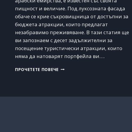
арабски емирства, е известен със своята
пищност и величие. Под луксозната фасада
обаче се крие съкровищница от достъпни за
бюджета атракции, които предлагат
незабравимо преживяване. В тази статия ще
ви запознаем с десет задължителни за
посещение туристически атракции, които
няма да натоварят портфейла ви….
НАЙ-
ПРОЧЕТЕТЕ ПОВЕЧЕ
ПОПУЛЯРНИТЕ
ЗАБЕЛЕЖИТЕЛНОСТИ
В
ДУБАЙ,
ДОСТЪПНИ
ЗА
БЮДЖЕТА