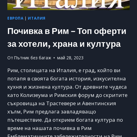
ЕВРОПА
|
ИТАЛИЯ
Почивка в Рим – Топ оферти
за хотели, храна и култура
От
Пътник без багаж
май 28, 2023
Рим, столицата на Италия, е град, който ви
потапя в своята богата история, изкусителна
кухня и жизнена култура. От древните чудеса
като Колизеума и Римския форум до скритите
съкровища на Трастевере и Авентинския
хълм, Рим предлага завладяващо
пътешествие. Да открием богата култура по
време на нашата почивка в Рим
Емблематичните забележителности на Рим,