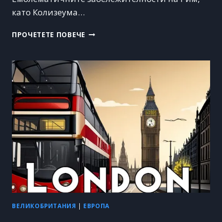
като Колизеума…
ПОЧИВКА
ПРОЧЕТЕТЕ ПОВЕЧЕ
В
РИМ
–
ТОП
ОФЕРТИ
ЗА
ХОТЕЛИ,
ХРАНА
И
КУЛТУРА
ВЕЛИКОБРИТАНИЯ
|
ЕВРОПА