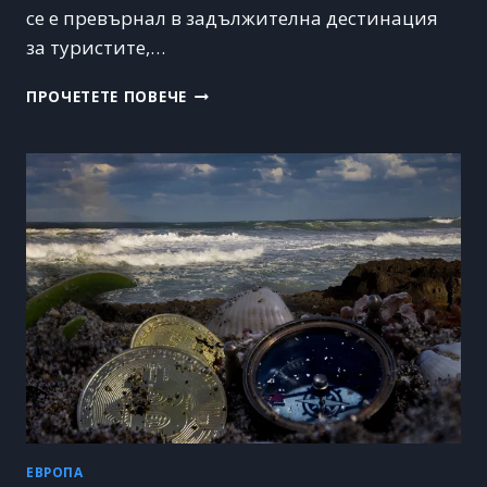
се е превърнал в задължителна дестинация
за туристите,…
ЛОНДОН:
ПРОЧЕТЕТЕ ПОВЕЧЕ
КЪДЕТО
ИСТОРИЯТА
И
МОДЕРНОТО
СЕ
СБЛЪСКВАТ
В
ЕДНО
НЕЗАБРАВИМО
ПЪТЕШЕСТВИЕ
ЕВРОПА