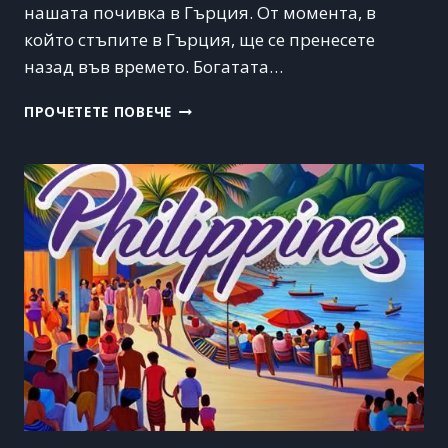
нашата почивка в Гърция. От момента, в
който стъпите в Гърция, ще се пренесете
назад във времето. Богатата…
ПОЧИВКА
ПРОЧЕТЕТЕ ПОВЕЧЕ
В
ГЪРЦИЯ
–
АНТИЧА
ИСТОРИЯ,
СРЕДИЗЕМНОМОРСКА
КУХНЯ
И
ОТДИХ
НА
ПЛАЖА