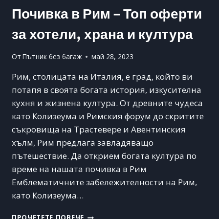
Почивка в Рим – Топ оферти
за хотели, храна и култура
От
Пътник без багаж
май 28, 2023
Рим, столицата на Италия, е град, който ви
потапя в своята богата история, изкусителна
кухня и жизнена култура. От древните чудеса
като Колизеума и Римския форум до скритите
съкровища на Трастевере и Авентинския
хълм, Рим предлага завладяващо
пътешествие. Да открием богата култура по
време на нашата почивка в Рим
Емблематичните забележителности на Рим,
като Колизеума…
ПОЧИВКА
ПРОЧЕТЕТЕ ПОВЕЧЕ