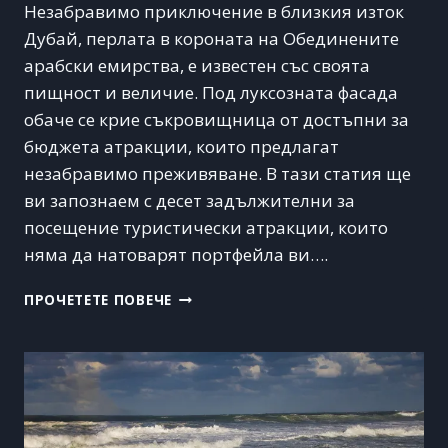
Незабравимо приключение в близкия изток
Дубай, перлата в короната на Обединените
арабски емирства, е известен със своята
пищност и величие. Под луксозната фасада
обаче се крие съкровищница от достъпни за
бюджета атракции, които предлагат
незабравимо преживяване. В тази статия ще
ви запознаем с десет задължителни за
посещение туристически атракции, които
няма да натоварят портфейла ви….
НАЙ-
ПРОЧЕТЕТЕ ПОВЕЧЕ
ПОПУЛЯРНИТЕ
ЗАБЕЛЕЖИТЕЛНОСТИ
В
ДУБАЙ,
ДОСТЪПНИ
ЗА
БЮДЖЕТА