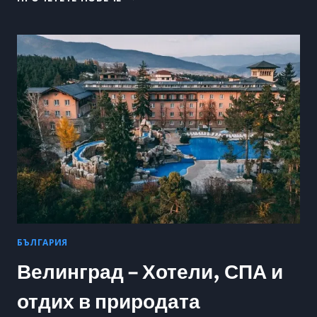
В
РИМ
–
ТОП
ОФЕРТИ
ЗА
ХОТЕЛИ,
ХРАНА
И
КУЛТУРА
БЪЛГАРИЯ
Велинград – Хотели, СПА и
отдих в природата