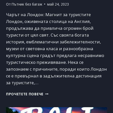
От
Пътник без багаж
май 24, 2023
Чарът на Лондон: Магнит за туристите
Лондон, оживената столица на Англия,
продължава да привлича огромен брой
туристи от цял свят. Със своята богата
история, емблематични забележителности,
музеи от световна класа и разнообразна
културна сцена градът предлага несравнимо
туристическо преживяване. Нека се
запознаем с причините, поради които Лондон
се е превърнал в задължителна дестинация
за туристите,…
ЛОНДОН:
ПРОЧЕТЕТЕ ПОВЕЧЕ
КЪДЕТО
ИСТОРИЯТА
И